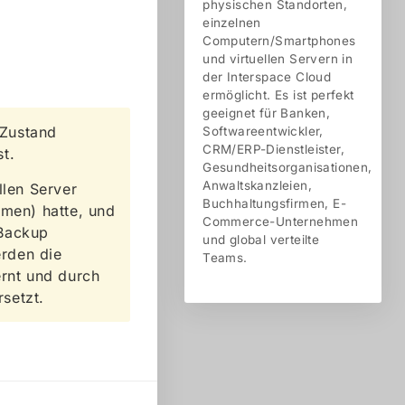
physischen Standorten,
einzelnen
Computern/Smartphones
und virtuellen Servern in
der Interspace Cloud
ermöglicht. Es ist perfekt
geeignet für Banken,
 Zustand
Softwareentwickler,
CRM/ERP-Dienstleister,
t.
Gesundheitsorganisationen,
Anwaltskanzleien,
llen Server
Buchhaltungsfirmen, E-
umen) hatte, und
Commerce-Unternehmen
 Backup
und global verteilte
rden die
Teams.
ernt und durch
setzt.