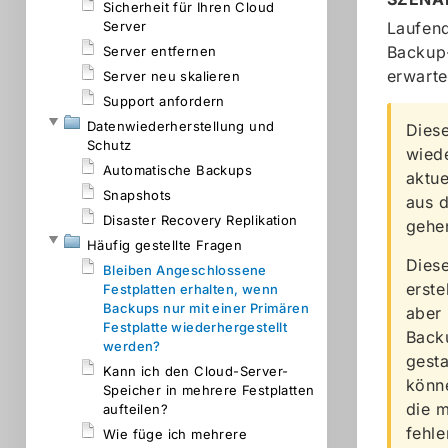
Sicherheit für Ihren Cloud
Server
Laufend
Backup-
Server entfernen
erwarte
Server neu skalieren
Support anfordern
Datenwiederherstellung und
Diese
Schutz
wiede
Automatische Backups
aktue
Snapshots
aus d
Disaster Recovery Replikation
gehen
Häufig gestellte Fragen
Diese
Bleiben Angeschlossene
erste
Festplatten erhalten, wenn
Backups nur mit einer Primären
aber 
Festplatte wiederhergestellt
Back
werden?
gest
Kann ich den Cloud-Server-
könne
Speicher in mehrere Festplatten
die m
aufteilen?
fehle
Wie füge ich mehrere