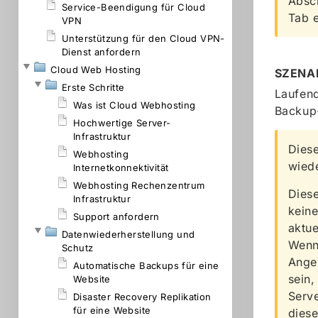
Absch
Service-Beendigung für Cloud
Tab e
VPN
Unterstützung für den Cloud VPN-
Dienst anfordern
Cloud Web Hosting
SZENA
Erste Schritte
Laufend
Was ist Cloud Webhosting
Backup-
Hochwertige Server-
Infrastruktur
Diese
Webhosting
wiede
Internetkonnektivität
Webhosting Rechenzentrum
Diese
Infrastruktur
keine
Support anfordern
aktue
Datenwiederherstellung und
Wenn 
Schutz
Anges
Automatische Backups für eine
sein,
Website
Serve
Disaster Recovery Replikation
für eine Website
diese