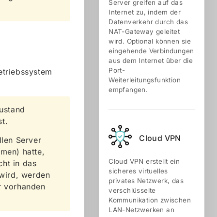
Server greifen auf das
Internet zu, indem der
Datenverkehr durch das
NAT-Gateway geleitet
wird. Optional können sie
eingehende Verbindungen
aus dem Internet über die
Port-
etriebssystem
Weiterleitungsfunktion
empfangen.
Zustand
t.
Cloud VPN
llen Server
umen) hatte,
Cloud VPN erstellt ein
cht in das
sicheres virtuelles
wird, werden
privates Netzwerk, das
er vorhanden
verschlüsselte
Kommunikation zwischen
LAN-Netzwerken an