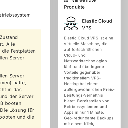
Verwandte
Produkte
etriebssystem
Elastic Cloud
VPS
 Zustand
Elastic Cloud VPS ist eine
t. Alle
virtuelle Maschine, die
auf fortschrittlichen
 die Festplatten
Cloud- und
llen Server
Netzwerktechnologien
läuft und überlegene
Vorteile gegenüber
llen Server
traditionellem VPS-
umen) hatte,
Hosting bei einem
cht in das
außergewöhnlichen Preis-
Leistungs-Verhältnis
und der Server
bietet. Bereitstellen von
äß booten
Betriebssystemen und
 Die Lösung für
Apps in nur 1 Minute.
 booten und die
Geo-redundante Backups
mit einem Klick,