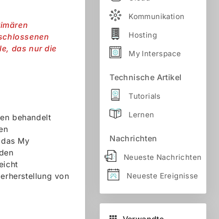
Kommunikation
rimären
Hosting
geschlossenen
le, das nur die
My Interspace
Technische Artikel
Tutorials
Lernen
ten behandelt
en
Nachrichten
e das My
 den
Neueste Nachrichten
eicht
Neueste Ereignisse
derherstellung von