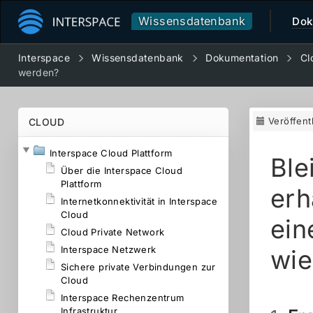
Wissensdatenbank
Dok
Interspace
Wissensdatenbank
Dokumentation
Cl
werden?
Veröffent
CLOUD
Interspace Cloud Plattform
Ble
Über die Interspace Cloud
Plattform
erh
Internetkonnektivität in Interspace
Cloud
ein
Cloud Private Network
Interspace Netzwerk
wie
Sichere private Verbindungen zur
Cloud
Interspace Rechenzentrum
Infrastruktur