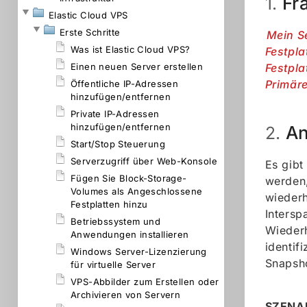
Fr
1.
Elastic Cloud VPS
Erste Schritte
Mein S
Was ist Elastic Cloud VPS?
Festpla
Einen neuen Server erstellen
Festpla
Primäre
Öffentliche IP-Adressen
hinzufügen/entfernen
Private IP-Adressen
hinzufügen/entfernen
An
2.
Start/Stop Steuerung
Serverzugriff über Web-Konsole
Es gibt
Fügen Sie Block-Storage-
werden,
Volumes als Angeschlossene
wiederh
Festplatten hinzu
Intersp
Betriebssystem und
Wiederh
Anwendungen installieren
identif
Windows Server-Lizenzierung
Snapsh
für virtuelle Server
VPS-Abbilder zum Erstellen oder
Archivieren von Servern
SZENAR