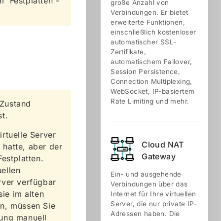
 'Festplatten'-
große Anzahl von
Verbindungen. Er bietet
erweiterte Funktionen,
einschließlich kostenloser
automatischer SSL-
Zertifikate,
automatischem Failover,
Session Persistence,
Connection Multiplexing,
WebSocket, IP-basiertem
Rate Limiting und mehr.
 Zustand
t.
irtuelle Server
Cloud NAT
hatte, aber der
Gateway
estplatten.
ellen
Ein- und ausgehende
rver verfügbar
Verbindungen über das
ie im alten
Internet für Ihre virtuellen
Server, die nur private IP-
en, müssen Sie
Adressen haben. Die
lung manuell