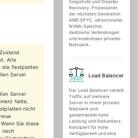
Snapshots und Disaster
Recovery. Prozessoren
der nächsten Generation
AMD EPYC, ultraschneller
NVMe-Speicher,
dedizierte Verbindungen
und kostenloses privates
Netzwerk.
 Zustand
t. Alle
 die Festplatten
llen Server
Load Balancer
Der Load Balancer verteilt
llen Server
Traffic auf mehrere
umen) hatte,
Server in Ihrem privaten
stplatten nicht
Netzwerk und
gewährleistet hohe
 neue
Leistung und Redundanz.
 Wenn Sie diese
Konzipiert für hohe
e nach
Verfügbarkeit und eine