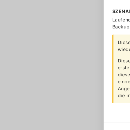
SZENA
Laufend
Backup-
Diese
wiede
Diese
erste
dies
einb
Anges
die i