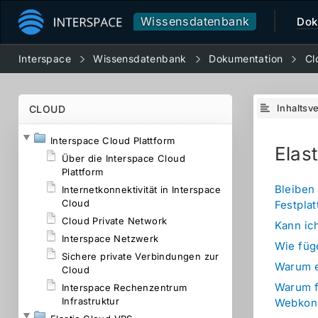
Wissensdatenbank
Dok
Interspace
Wissensdatenbank
Dokumentation
Cl
Inhaltsv
CLOUD
Interspace Cloud Plattform
Elas
Über die Interspace Cloud
Plattform
Bleiben
Internetkonnektivität in Interspace
Cloud
Festpla
Cloud Private Network
Kann ic
Interspace Netzwerk
Wie füg
Sichere private Verbindungen zur
Warum ex
Cloud
Warum fu
Interspace Rechenzentrum
Infrastruktur
Webkon