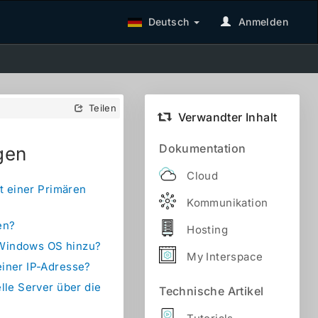
Deutsch
Anmelden
Teilen
Verwandter Inhalt
Dokumentation
gen
Cloud
t einer Primären
Kommunikation
en?
Hosting
 Windows OS hinzu?
My Interspace
einer IP-Adresse?
lle Server über die
Technische Artikel