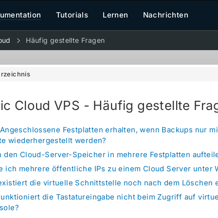
umentation
Tutorials
Lernen
Nachrichten
oud
Häufig gestellte Fragen
erzeichnis
tic Cloud VPS - Häufig gestellte Fra
 Angeschlossene Festplatten erhalten, wenn Backups nur mi
tte wiederhergestellt werden?
h den Cloud-Server-Speicher in mehrere Festplatten aufteil
e ich mehrere öffentliche IPs zu einem Cloud Server unter
istiert die virtuelle Schnittstelle noch nach dem Löschen 
nktioniert die Tastatureingabe nicht beim Zugriff auf virtue
sole?