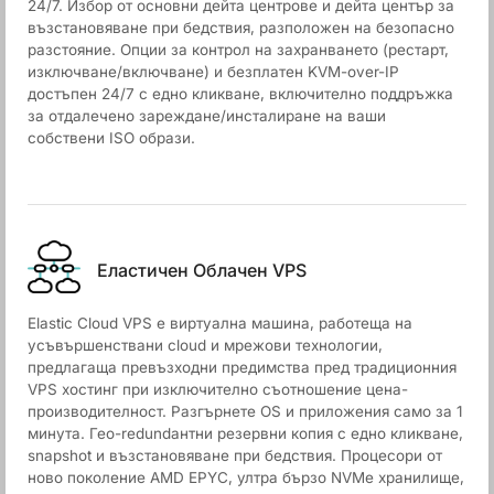
24/7. Избор от основни дейта центрове и дейта център за
възстановяване при бедствия, разположен на безопасно
разстояние. Опции за контрол на захранването (рестарт,
изключване/включване) и безплатен KVM-over-IP
достъпен 24/7 с едно кликване, включително поддръжка
за отдалечено зареждане/инсталиране на ваши
собствени ISO образи.
Еластичен Облачен VPS
Elastic Cloud VPS е виртуална машина, работеща на
усъвършенствани cloud и мрежови технологии,
предлагаща превъзходни предимства пред традиционния
VPS хостинг при изключително съотношение цена-
производителност. Разгърнете OS и приложения само за 1
минута. Гео-redundантни резервни копия с едно кликване,
snapshot и възстановяване при бедствия. Процесори от
ново поколение AMD EPYC, ултра бързо NVMe хранилище,