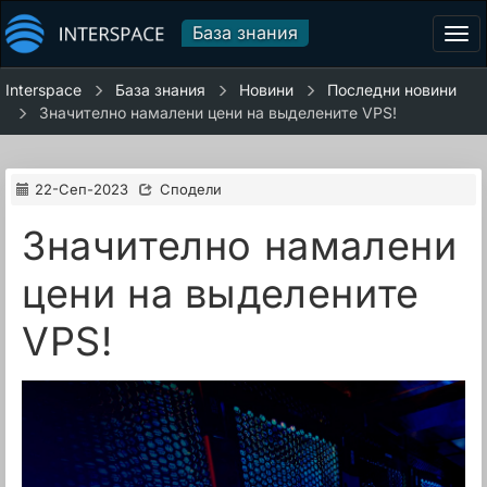
База знания
Tog
navi
Interspace
База знания
Новини
Последни новини
Значително намалени цени на выделените VPS!
22-Сеп-2023
Сподели
Значително намалени
цени на выделените
VPS!