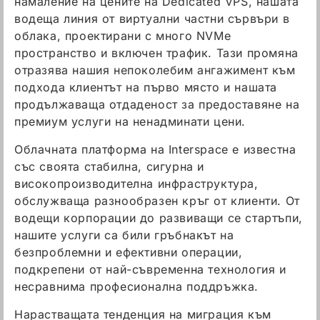
намаление на цените на Dedicated VPS, нашата
водеща линия от виртуални частни сървъри в
облака, проектирани с много NVMe
пространство и включен трафик. Тази промяна
отразява нашия непоколебим ангажимент към
подхода клиентът на първо място и нашата
продължаваща отдаденост за предоставяне на
премиум услуги на ненадминати цени.
Облачната платформа на Interspace е известна
със своята стабилна, сигурна и
високопроизводителна инфраструктура,
обслужваща разнообразен кръг от клиенти. От
водещи корпорации до развиващи се стартъпи,
нашите услуги са били гръбнакът на
безпроблемни и ефективни операции,
подкрепени от най-съвременна технология и
несравнима професионална поддръжка.
Нарастващата тенденция на миграция към