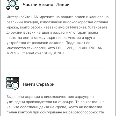
Частни Етернет Линии
Интегрирайте LAN мрежите на вашите офиси и клонове на
различни локации, използвайки високоскоростна оптична
мрежа, която работи независимо от Интернет. Установете
директни връзки на дълги разстояния с гарантирана
честотна лента между сървъри, компютри и други
устройства от различни локации. Поддържат се
множество технологии като EPL, EVPL, EPLAN, EVPLAN,
MPLS и Ethernet over SDH/SONET.
Наети Сървъри
Выделени сървъри с висококачествен хардуер от
утвърдени производители на сървъри. Те са хоствани в
нашите собствени дейта центрове, което ни позволява
пълен контрол при осигуряване на работоспособността