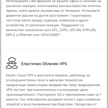
Интегрирайте LAN мрежите на вашите офиси и клонове на
различни локации, използвайки високоскоростна оптична
мрежа, която работи независимо от Интернет. Установете
директни връзки на дълги разстояния с гарантирана
честотна лента между сървъри, компютри и други
устройства от различни локации. Поддържат се
множество технологии като EPL, EVPL, EPLAN, EVPLAN,
MPLS и Ethernet over SDH/SONET.
Еластичен Облачен VPS
Elastic Cloud VPS е виртуална машина, работеща на
усъвършенствани cloud и мрежови технологии,
предлагаща превъзходни предимства пред традиционния
VPS хостинг при изключително съотношение цена-
производителност. Разгърнете OS и приложения само за 1
минута. Гео-redundантни резервни копия с едно кликване,
snapshot и възстановяване при бедствия. Процесори от