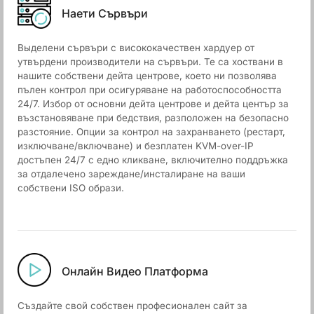
Наети Сървъри
Выделени сървъри с висококачествен хардуер от
утвърдени производители на сървъри. Те са хоствани в
нашите собствени дейта центрове, което ни позволява
пълен контрол при осигуряване на работоспособността
24/7. Избор от основни дейта центрове и дейта център за
възстановяване при бедствия, разположен на безопасно
разстояние. Опции за контрол на захранването (рестарт,
изключване/включване) и безплатен KVM-over-IP
достъпен 24/7 с едно кликване, включително поддръжка
за отдалечено зареждане/инсталиране на ваши
собствени ISO образи.
Онлайн Видео Платформа
Създайте свой собствен професионален сайт за