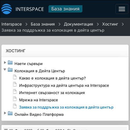
База знания
Tog
navi
Interspace
База знания
Документация
Хостинг
Заявка за поддръжка за колокация в дейта център
ХОСТИНГ
Наети сървъри
Колокация в Дейта Център
Какво е колокация в дейта център?
Инфраструктура на дейта центъра на Interspace
Интернет свързаност за колокация
Мрежа на Interspace
Заявка за поддръжка за колокация в дейта център
Онлайн Видео Платформа