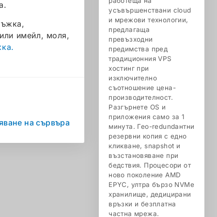
работеща на
а.
усъвършенствани cloud
и мрежови технологии,
ръжка,
предлагаща
или имейл, моля,
превъзходни
жка.
предимства пред
традиционния VPS
хостинг при
изключително
съотношение цена-
производителност.
Разгърнете OS и
приложения само за 1
ване на сървъра
минута. Гео-redundантни
резервни копия с едно
кликване, snapshot и
възстановяване при
бедствия. Процесори от
ново поколение AMD
EPYC, ултра бързо NVMe
хранилище, дедицирани
връзки и безплатна
частна мрежа.