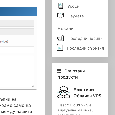
Уроци
Научете
Новини
Последни новини
Последни събития
Свързани
продукти
Еластичен
Облачен VPS
тъпни на
ираме само на
Elastic Cloud VPS е
виртуална машина,
е между нашите