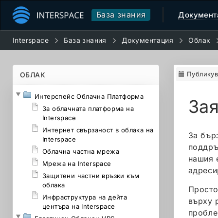
База знания
Документ
Interspace
База знания
Документация
Облак
Публикув
ОБЛАК
Интерспейс Облачна Платформа
За
За облачната платформа на
Interspace
Интернет свързаност в облака на
За бър
Interspace
поддръ
Облачна частна мрежа
нашия 
Мрежа на Interspace
адреси
Защитени частни връзки към
облака
Просто
Инфраструктура на дейта
върху 
центъра на Interspace
пробле