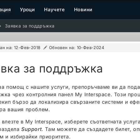
ация
Уроци
Научете
Новини
Заявка за поддръжка
ан на:
12-Фев-2018
Обновен на:
10-Фев-2024
явка за поддръжка
за помощ с нашите услуги, препоръчваме ви да пода
жка чрез контролния панел My Interspace. Този про
екип бързо да локализира свързаните системи и ефе
ра вашия проблем.
 влезте в My Interspace, изберете съответната услуг
раздела
Support
. Там можете да създадете билет, о
м и избирайки приоритета.