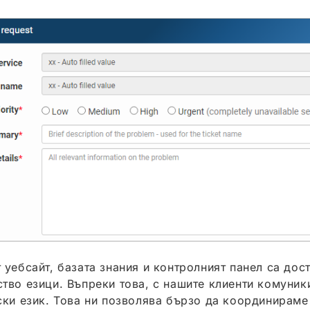
 уебсайт, базата знания и контролният панел са дос
тво езици. Въпреки това, с нашите клиенти комуник
ски език. Това ни позволява бързо да координирам