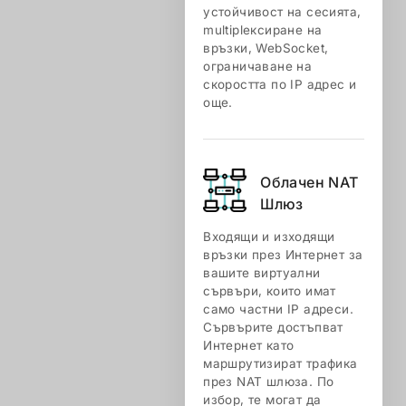
устойчивост на сесията,
multiplексиране на
връзки, WebSocket,
ограничаване на
скоростта по IP адрес и
още.
Облачен NАТ
Шлюз
Входящи и изходящи
връзки през Интернет за
вашите виртуални
сървъри, които имат
само частни IP адреси.
Сървърите достъпват
Интернет като
маршрутизират трафика
през NAT шлюза. По
избор, те могат да