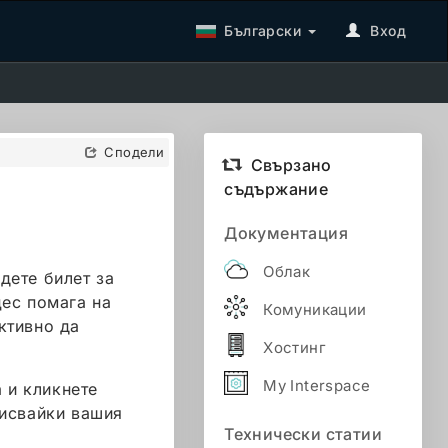
Български
Вход
Сподели
Свързано
съдържание
Документация
Облак
дете билет за
цес помага на
Комуникации
ктивно да
Хостинг
My Interspace
а и кликнете
писвайки вашия
Технически статии