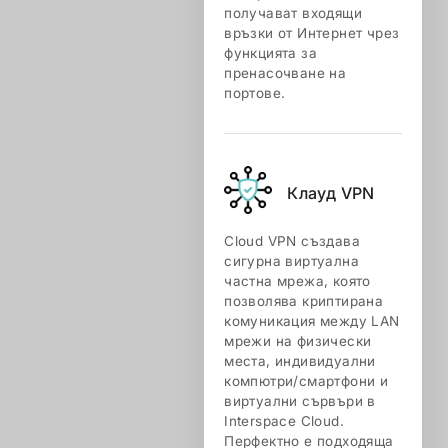
получават входящи
връзки от Интернет чрез
функцията за
пренасочване на
портове.
Клауд VPN
Cloud VPN създава
сигурна виртуална
частна мрежа, която
позволява криптирана
комуникация между LAN
мрежи на физически
места, индивидуални
компютри/смартфони и
виртуални сървъри в
Interspace Cloud.
Перфектно е подходяща