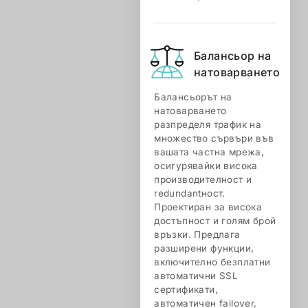
Балансьор на
натоварването
Балансьорът на
натоварването
разпределя трафик на
множество сървъри във
вашата частна мрежа,
осигурявайки висока
производителност и
redundantност.
Проектиран за висока
достъпност и голям брой
връзки. Предлага
разширени функции,
включително безплатни
автоматични SSL
сертификати,
автоматичен failover,