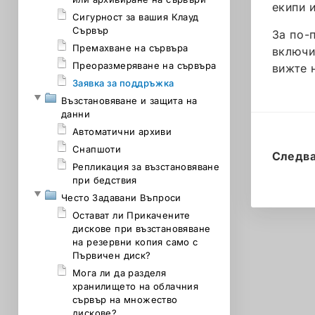
екипи 
Сигурност за вашия Клауд
Сървър
За по-
Премахване на сървъра
включи
Преоразмеряване на сървъра
вижте 
Заявка за поддръжка
Възстановяване и защита на
данни
Автоматични архиви
Снапшоти
Следв
Репликация за възстановяване
при бедствия
Често Задавани Въпроси
Остават ли Прикачените
дискове при възстановяване
на резервни копия само с
Първичен диск?
Мога ли да разделя
хранилището на облачния
сървър на множество
дискове?