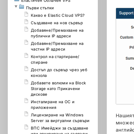
Еластичен Облачен VPS
Първи стъпки
Какво е Elastic Cloud VPS?
Създаване на нов сървър
Добавяне/Премахване на
публични IP адреси
Добавяне/Премахване на
частни IP адреси
Контрол на стартиране/
спиране
Достъп до сървър чрез уеб
конзола
Добавете волюми на Block
Storage като Прикачени
дискове
Инсталиране на ОС и
приложения
Нашият
Лицензиране на Windows
Server за виртуални сървъри
множес
ВПС Имейджи за създаване
англий
или архивиране на сървъри