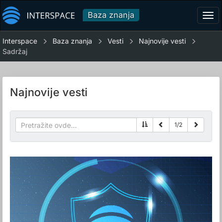
Baza znanja
Tog
navi
Interspace
Baza znanja
Vesti
Najnovije vesti
Sadržaj
Najnovije vesti
1
/
2