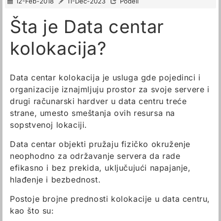
12-Feb-2018
11-Dec-2023
Podeli
Šta je Data centar
kolokacija?
Data centar kolokacija je usluga gde pojedinci i
organizacije iznajmljuju prostor za svoje servere i
drugi računarski hardver u data centru treće
strane, umesto smeštanja ovih resursa na
sopstvenoj lokaciji.
Data centar objekti pružaju fizičko okruženje
neophodno za održavanje servera da rade
efikasno i bez prekida, uključujući napajanje,
hlađenje i bezbednost.
Postoje brojne prednosti kolokacije u data centru,
kao što su: