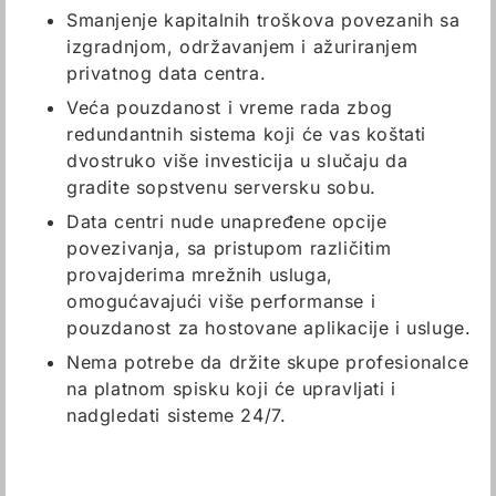
Smanjenje kapitalnih troškova povezanih sa
izgradnjom, održavanjem i ažuriranjem
privatnog data centra.
Veća pouzdanost i vreme rada zbog
redundantnih sistema koji će vas koštati
dvostruko više investicija u slučaju da
gradite sopstvenu serversku sobu.
Data centri nude unapređene opcije
povezivanja, sa pristupom različitim
provajderima mrežnih usluga,
omogućavajući više performanse i
pouzdanost za hostovane aplikacije i usluge.
Nema potrebe da držite skupe profesionalce
na platnom spisku koji će upravljati i
nadgledati sisteme 24/7.