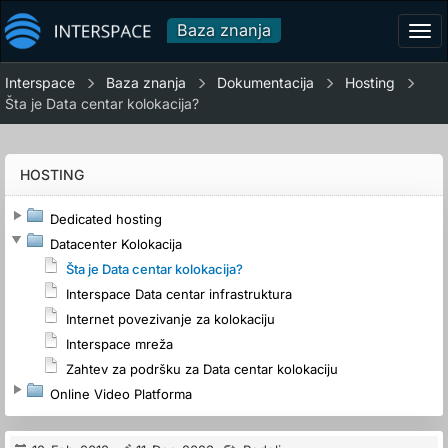
Baza znanja
Tog
navi
Interspace
Baza znanja
Dokumentacija
Hosting
Šta je Data centar kolokacija?
HOSTING
Dedicated hosting
Datacenter Kolokacija
Šta je Data centar kolokacija?
Interspace Data centar infrastruktura
Internet povezivanje za kolokaciju
Interspace mreža
Zahtev za podršku za Data centar kolokaciju
Online Video Platforma