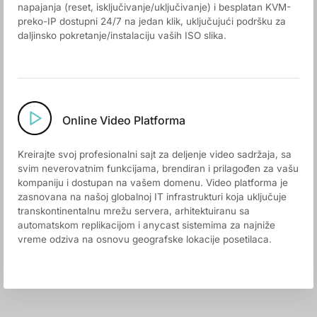
napajanja (reset, isključivanje/uključivanje) i besplatan KVM-
preko-IP dostupni 24/7 na jedan klik, uključujući podršku za
daljinsko pokretanje/instalaciju vaših ISO slika.
Online Video Platforma
Kreirajte svoj profesionalni sajt za deljenje video sadržaja, sa
svim neverovatnim funkcijama, brendiran i prilagođen za vašu
kompaniju i dostupan na vašem domenu. Video platforma je
zasnovana na našoj globalnoj IT infrastrukturi koja uključuje
transkontinentalnu mrežu servera, arhitektuiranu sa
automatskom replikacijom i anycast sistemima za najniže
vreme odziva na osnovu geografske lokacije posetilaca.