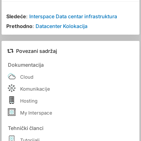
Sledeće
:
Interspace Data centar infrastruktura
Prethodno
:
Datacenter Kolokacija
Povezani sadržaj
Dokumentacija
Cloud
Komunikacije
Hosting
My Interspace
Tehnički članci
Tutorijali