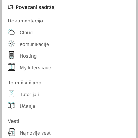
Povezani sadržaj
Dokumentacija
Cloud
Komunikacije
Hosting
My Interspace
Tehnički članci
Tutorijali
Učenje
Vesti
Najnovije vesti