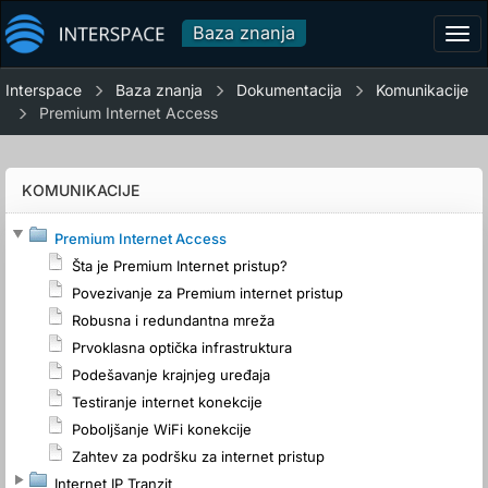
Baza znanja
Tog
navi
Interspace
Baza znanja
Dokumentacija
Komunikacije
Premium Internet Access
KOMUNIKACIJE
Premium Internet Access
Šta je Premium Internet pristup?
Povezivanje za Premium internet pristup
Robusna i redundantna mreža
Prvoklasna optička infrastruktura
Podešavanje krajnjeg uređaja
Testiranje internet konekcije
Poboljšanje WiFi konekcije
Zahtev za podršku za internet pristup
Internet IP Tranzit