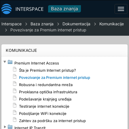
Baza znanja
Tog
navi
Interspace
Baza znanja
Dokumentacija
Komunikacije
Povezivanje za Premium internet pristup
KOMUNIKACIJE
Premium Internet Access
Šta je Premium Internet pristup?
Povezivanje za Premium internet pristup
Robusna i redundantna mreža
Prvoklasna optička infrastruktura
Podešavanje krajnjeg uređaja
Testiranje internet konekcije
Poboljšanje WiFi konekcije
Zahtev za podršku za internet pristup
Internet IP Tranzit