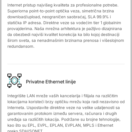
Internet pristup najvišeg kvaliteta za profesionalne potrebe.
Superiorna point-to-point optička veza, simetrična brzina
download/upload, neograničen saobraćaj, SLA 99.9% i
statička IP adresa. Direktne veze sa vodećim tier 1 globalnim
provajderima. Naša mrežna arhitektura je pažljivo dizajnirana
da obezbedi najviši kvalitet konekcija ka bilo kojoj destinaciji
širom sveta, sa nenadmašnim brzinama prenosa i višeslojnom
redundansom.
Privatne Ethernet linije
Integrišite LAN mreže vaših kancelarija i filijala na različitim
lokacijama koristeći brzу optičku mrežu koja radi nezavisno od
Interneta. Uspostavite direktne veze na velike udaljenosti sa
garantovanim protokom između servera, računara i drugih
uređaja sa različitih lokacija. Podržane su brojne tehnologije,
kao što su EPL, EVPL, EPLAN, EVPLAN, MPLS i Ethernet
preko SDH/SONET.