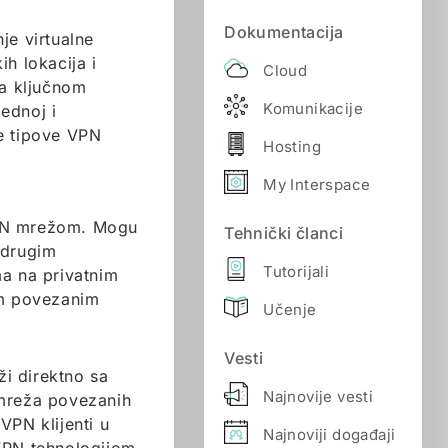
Dokumentacija
je virtualne
h lokacija i
Cloud
sa ključnom
Komunikacije
ednoj i
će tipove VPN
Hosting
My Interspace
 VPN mrežom. Mogu
Tehnički članci
i drugim
Tutorijali
a na privatnim
im povezanim
Učenje
Vesti
ži direktno sa
Najnovije vesti
h mreža povezanih
VPN klijenti u
Najnoviji događaji