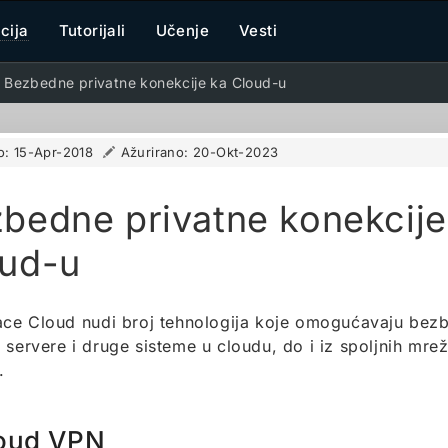
cija
Tutorijali
Učenje
Vesti
Bezbedne privatne konekcije ka Cloud-u
o:
15-Apr-2018
Ažurirano:
20-Okt-2023
bedne privatne konekcije
ud-u
ace Cloud nudi broj tehnologija koje omogućavaju bez
 servere i druge sisteme u cloudu, do i iz spoljnih mrež
.
oud VPN