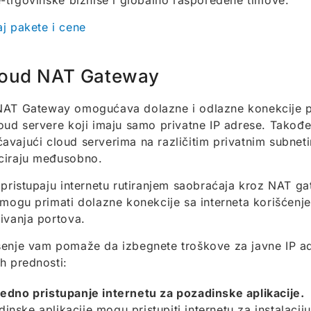
e-trgovinske biznise i globalno raspoređene timove.
j pakete i cene
oud NAT Gateway
AT Gateway omogućava dolazne i odlazne konekcije pr
oud servere koji imaju samo privatne IP adrese. Takođe 
vajući cloud serverima na različitim privatnim subnet
ciraju međusobno.
 pristupaju internetu rutiranjem saobraćaja kroz NAT g
 mogu primati dolazne konekcije sa interneta korišćenj
ivanja portova.
enje vam pomaže da izbegnete troškove za javne IP a
h prednosti:
edno pristupanje internetu za pozadinske aplikacije.
inske aplikacije mogu pristupiti internetu za instalaciju 