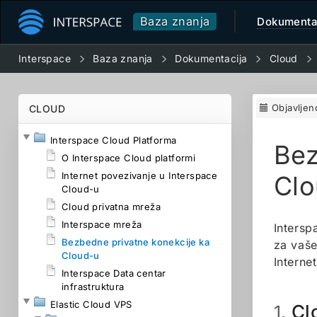
Baza znanja
Dokumenta
Interspace
Baza znanja
Dokumentacija
Cloud
Objavljen
CLOUD
Interspace Cloud Platforma
Bez
O Interspace Cloud platformi
Internet povezivanje u Interspace
Clo
Cloud-u
Cloud privatna mreža
Interspace mreža
Intersp
Bezbedne privatne konekcije ka
za vaše
Cloud-u
Internet
Interspace Data centar
infrastruktura
Elastic Cloud VPS
Cl
1.