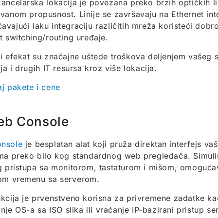
ancelarska lokacija je povezana preko brzih optičkih li
vanom propusnost. Linije se završavaju na Ethernet inte
vajući laku integraciju različitih mreža koristeći dobr
t switching/routing uređaje.
i efekat su značajne uštede troškova deljenjem vašeg s
ja i drugih IT resursa kroz više lokacija.
j pakete i cene
eb Console
nsole
je besplatan alat koji pruža direktan interfejs va
ma preko bilo kog standardnog web pregledača. Simuli
g pristupa sa monitorom, tastaturom i mišom, omogućav
nom vremenu sa serverom.
kcija je prvenstveno korisna za privremene zadatke kao
ranje OS-a sa ISO slika ili vraćanje IP-bazirani pristup s