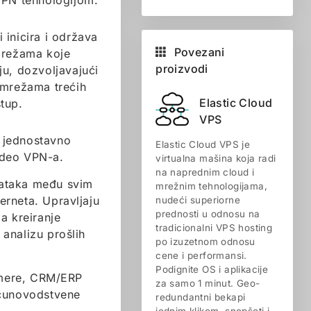
VPN tehnologijom.
 inicira i održava
Povezani
mrežama koje
proizvodi
u, dozvoljavajući
 mrežama trećih
Elastic Cloud
stup.
VPS
i jednostavno
Elastic Cloud VPS je
e deo VPN-a.
virtualna mašina koja radi
na naprednim cloud i
dataka među svim
mrežnim tehnologijama,
erneta. Upravljaju
nudeći superiorne
prednosti u odnosu na
a kreiranje
tradicionalni VPS hosting
 analizu prošlih
po izuzetnom odnosu
cene i performansi.
Podignite OS i aplikacije
amere, CRM/ERP
za samo 1 minut. Geo-
ačunovodstvene
redundantni bekapi