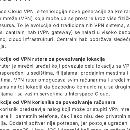
ace Cloud VPN je tehnologija nove generacije za kreiran
e mreže (VPN) koja može da se prostire kroz više fizički
esursa. To je evolucija od tradicionalnih VPN sistema, 
m: centralni hab (VPN gateway) se nalazi u visoko bezb
oj cloud infrastrukturi. Centralni hab podržava slede
ja:
kcije od VPN rutera za povezivanje lokacija
ruter je mrežni uređaj koji povezuje celu lokaciju sa
raspoređeni u sedištima, filijalama, prodajnim mestima 
ktima. VPN ruter omogućava svim računarima i uređajim
ama na toj lokaciji da bezbedno komuniciraju sa drug
ijama i sa vašim serverima u Interspace Cloud.
kcije od VPN korisnika za povezivanje računara
orisnik predstavlja nalog koji može pristupiti VPN mre
ara ili pametnih telefona, čak i ako nisu deo privatni
ija. Dodatni softver nije potreban, jer postoje ugrađeni 