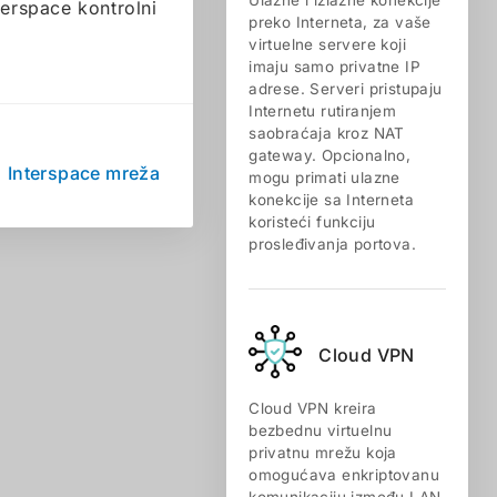
Ulazne i izlazne konekcije
terspace kontrolni
preko Interneta, za vaše
virtuelne servere koji
imaju samo privatne IP
adrese. Serveri pristupaju
Internetu rutiranjem
saobraćaja kroz NAT
gateway. Opcionalno,
:
Interspace mreža
mogu primati ulazne
konekcije sa Interneta
koristeći funkciju
prosleđivanja portova.
Cloud VPN
Cloud VPN kreira
bezbednu virtuelnu
privatnu mrežu koja
omogućava enkriptovanu