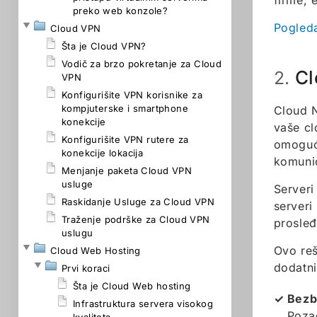
firme, 
preko web konzole?
Pogleda
Cloud VPN
Šta je Cloud VPN?
Vodič za brzo pokretanje za Cloud
Cl
2.
VPN
Konfigurišite VPN korisnike za
kompjuterske i smartphone
Cloud N
konekcije
vaše cl
Konfigurišite VPN rutere za
omoguća
konekcije lokacija
komuni
Menjanje paketa Cloud VPN
usluge
Serveri
Raskidanje Usluge za Cloud VPN
serveri
Traženje podrške za Cloud VPN
prosleđ
uslugu
Ovo reš
Cloud Web Hosting
dodatni
Prvi koraci
Šta je Cloud Web hosting
Bezb
Infrastruktura servera visokog
Pozad