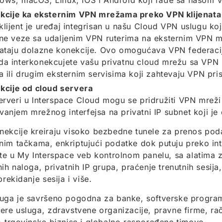
ows, macOS, Linux, iOS i Android koji rade sa našom 
kcije ka eksternim VPN mrežama preko VPN klijenata
lijent je uređaj integrisan u našu Cloud VPN uslugu koji
rne veze sa udaljenim VPN ruterima na eksternim VPN 
vataju dolazne konekcije. Ovo omogućava VPN federacij
da interkonekcujete vašu privatnu cloud mrežu sa VPN
a ili drugim eksternim servisima koji zahtevaju VPN pri
kcije od cloud servera
erveri u Interspace Cloud mogu se pridružiti VPN mrež
anjem mrežnog interfejsa na privatni IP subnet koji j
ekcije kreiraju visoko bezbedne tunele za prenos po
im tačkama, enkriptujući podatke dok putuju preko int
ate u My Interspace veb kontrolnom panelu, sa alatima z
nih naloga, privatnih IP grupa, praćenje trenutnih sesija,
prekidanje sesija i više.
luga je savršeno pogodna za banke, softverske progr
ere usluga, zdravstvene organizacije, pravne firme, r