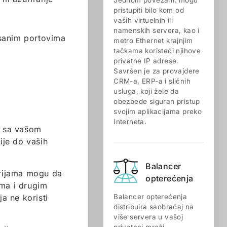
Jednom povezani, mogu
pristupiti bilo kom od
vaših virtuelnih ili
namenskih servera, kao i
isanim portovima
metro Ethernet krajnjim
tačkama koristeći njihove
privatne IP adrese.
Savršen je za provajdere
CRM-a, ERP-a i sličnih
usluga, koji žele da
obezbede siguran pristup
svojim aplikacijama preko
Interneta.
a sa vašom
ije do vaših
Balancer
arijama mogu da
opterećenja
ima i drugim
a ne koristi
Balancer opterećenja
distribuira saobraćaj na
više servera u vašoj