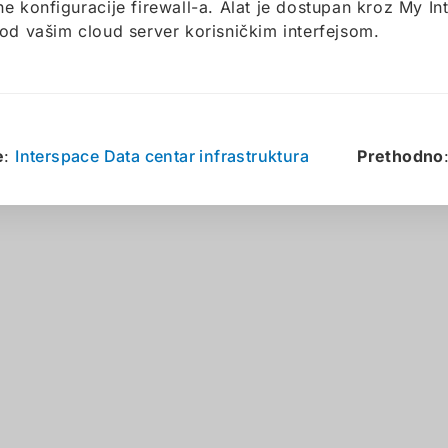
e konfiguracije firewall-a. Alat je dostupan kroz My In
od vašim cloud server korisničkim interfejsom.
e
:
Interspace Data centar infrastruktura
Prethodno