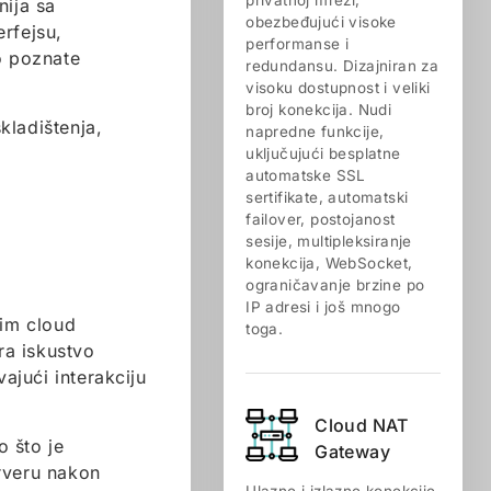
privatnoj mreži,
nija sa
obezbeđujući visoke
rfejsu,
performanse i
o poznate
redundansu. Dizajniran za
visoku dostupnost i veliki
broj konekcija. Nudi
kladištenja,
napredne funkcije,
uključujući besplatne
automatske SSL
sertifikate, automatski
failover, postojanost
sesije, multipleksiranje
konekcija, WebSocket,
ograničavanje brzine po
IP adresi i još mnogo
šim cloud
toga.
ra iskustvo
ajući interakciju
Cloud NAT
 što je
Gateway
erveru nakon