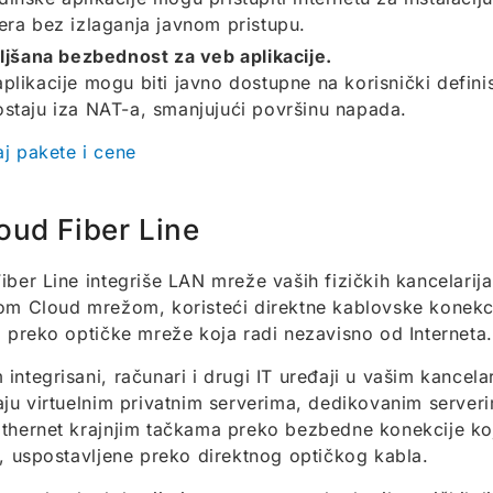
era bez izlaganja javnom pristupu.
ljšana bezbednost za veb aplikacije.
plikacije mogu biti javno dostupne na korisnički defin
staju iza NAT-a, smanjujući površinu napada.
j pakete i cene
oud Fiber Line
iber Line integriše LAN mreže vaših fizičkih kancelarij
om Cloud mrežom, koristeći direktne kablovske konekc
a preko optičke mreže koja radi nezavisno od Interneta.
integrisani, računari i drugi IT uređaji u vašim kancel
aju virtuelnim privatnim serverima, dedikovanim server
thernet krajnjim tačkama preko bezbedne konekcije koj
t, uspostavljene preko direktnog optičkog kabla.