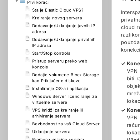
Prvi koraci
Šta je Elastic Cloud VPS?
Intersp
Kreiranje novog servera
privatn
Dodavanje/Uklanjanje javnih IP
cloud r
adresa
razliko
Dodavanje/Uklanjanje privatnih
pouzdan
IP adresa
konekci
Start/Stop kontrola
Pristup serveru preko web
Kone
konzole
VPN 
Dodajte volumene Block Storage
biti 
kao Priključene diskove
obje
Instaliranje OS-a i aplikacija
mrež
Windows Server licenciranje za
lokac
virtuelne servere
Kone
VPS Imidži za kreiranje ili
arhiviranje servera
VPN k
Bezbednost za vaš Cloud Server
račun
Uklanjanje servera
lokac
Promena veličine servera