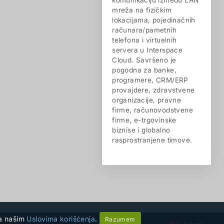
komunikaciju između LAN
mreža na fizičkim
lokacijama, pojedinačnih
računara/pametnih
telefona i virtuelnih
servera u Interspace
Cloud. Savršeno je
pogodna za banke,
programere, CRM/ERP
provajdere, zdravstvene
organizacije, pravne
firme, računovodstvene
firme, e-trgovinske
biznise i globalno
rasprostranjene timove.
 sa našim
Uslovima korišćenja
.
Razumem