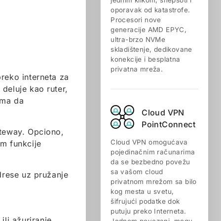
jednim klikom, snepšoti i
oporavak od katastrofe.
Procesori nove
generacije AMD EPYC,
ultra-brzo NVMe
skladištenje, dedikovane
konekcije i besplatna
privatna mreža.
eko interneta za
deluje kao ruter,
ima da
Cloud VPN
PointConnect
ateway. Opciono,
Cloud VPN omogućava
em funkcije
pojedinačnim računarima
da se bezbedno povežu
sa vašom cloud
drese uz pružanje
privatnom mrežom sa bilo
kog mesta u svetu,
šifrujući podatke dok
putuju preko Interneta.
ili ažuriranje