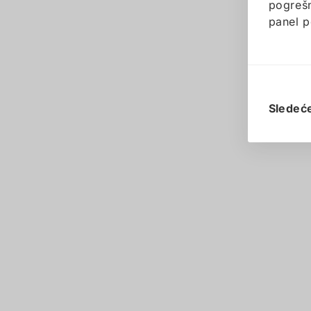
pogrešn
panel p
Sledeć