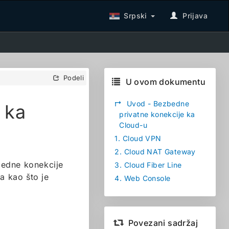
Srpski
Prijava
Podeli
U ovom dokumentu
↱
Uvod - Bezbedne
 ka
privatne konekcije ka
Cloud-u
1.
Cloud VPN
2.
Cloud NAT Gateway
bedne konekcije
3.
Cloud Fiber Line
a kao što je
4.
Web Console
Povezani sadržaj