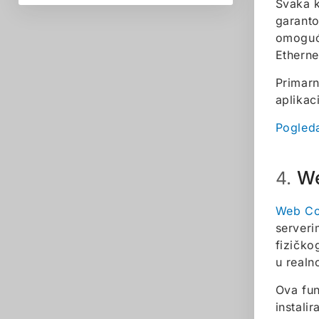
Svaka k
garanto
omoguća
Etherne
Primarn
aplikaci
Pogleda
W
4.
Web Co
serveri
fizičko
u real
Ova fun
instali