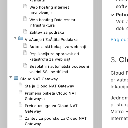
kvaliteta
softv
Web hosting internet
povezivanje
Pobo
Web hosting Data centar
Veb a
infrastruktura
dok o
Zahtev za podršku
Pogleda
VraÄanje i ZaÅ¡tita Podataka
Automatski bekapi za web sajt
Replikacija za oporavak od
Cl
3.
katastrofa za web sajt
Besplatni i automatski podešeni
validni SSL sertifikati
Cloud F
Cloud NAT Gateway
privatn
Šta je Cloud NAT Gateway
lokacij
Promena paketa Cloud NAT
Jednom 
Gateway-a
pristup
Prekid usluge za Cloud NAT
Metro E
Gateway
Interne
Zahtev za podršku za Cloud NAT
Gateway