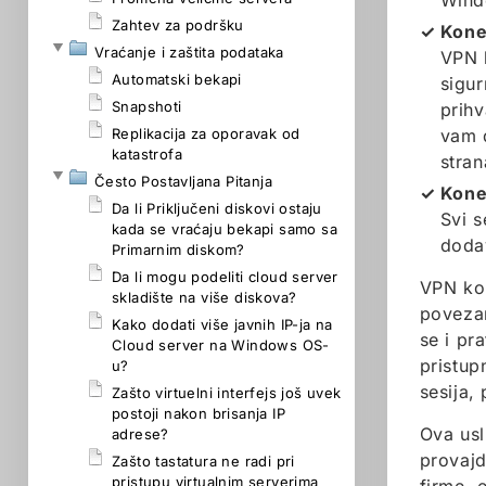
Wind
Zahtev za podršku
Kone
Vraćanje i zaštita podataka
VPN k
Automatski bekapi
sigu
Snapshoti
prih
Replikacija za oporavak od
vam 
katastrofa
stran
Često Postavljana Pitanja
Kone
Da li Priključeni diskovi ostaju
Svi s
kada se vraćaju bekapi samo sa
dodav
Primarnim diskom?
Da li mogu podeliti cloud server
VPN kon
skladište na više diskova?
povezan
Kako dodati više javnih IP-ja na
se i pr
Cloud server na Windows OS-
pristup
u?
sesija, 
Zašto virtuelni interfejs još uvek
postoji nakon brisanja IP
Ova us
adrese?
provajd
Zašto tastatura ne radi pri
pristupu virtualnim serverima