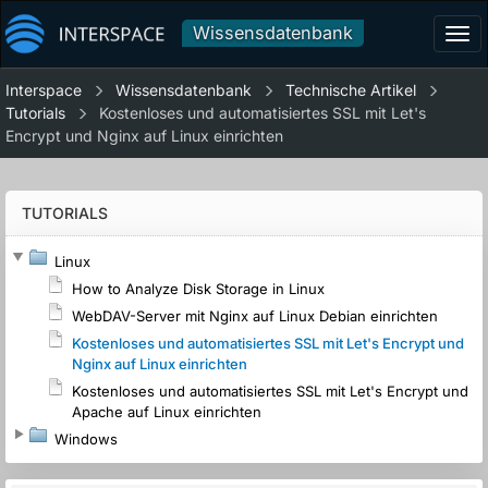
Wissensdatenbank
Tog
navi
Interspace
Wissensdatenbank
Technische Artikel
Tutorials
Kostenloses und automatisiertes SSL mit Let's
Encrypt und Nginx auf Linux einrichten
TUTORIALS
Linux
How to Analyze Disk Storage in Linux
WebDAV-Server mit Nginx auf Linux Debian einrichten
Kostenloses und automatisiertes SSL mit Let's Encrypt und
Nginx auf Linux einrichten
Kostenloses und automatisiertes SSL mit Let's Encrypt und
Apache auf Linux einrichten
Windows