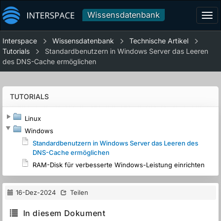
Wissensdatenbank
Tog
navi
Interspace
Wissensdatenbank
Technische Artikel
Tutorials
Standardbenutzern in Windows Server das Leeren
des DNS-Cache ermöglichen
TUTORIALS
Linux
Windows
Standardbenutzern in Windows Server das Leeren des
DNS-Cache ermöglichen
RAM-Disk für verbesserte Windows-Leistung einrichten
16-Dez-2024
Teilen
In diesem Dokument