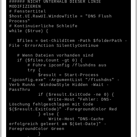
###### NICHT UNTERHALB DIESER LINIE 
MODIFIZIEREN
# Fenstertitel
$host.UI.RawUI.WindowTitle = "DNS Flush 
Process"
# Kontinuierliche Schleife
while ($true) {
   $files = Get-ChildItem -Path $folderPath -
File -ErrorAction SilentlyContinue
   # Wenn Dateien vorhanden sind
   if ($files.Count -gt 0) {
       # Führe ipconfig /flushdns aus
       try {
           $result = Start-Process 
"ipconfig.exe" -ArgumentList "/flushdns" -
Verb RunAs -WindowStyle Hidden -Wait -
PassThru
           if ($result.ExitCode -ne 0) {
               Write-Host "Fehler: DNS-
Löschung fehlgeschlagen mit Code 
$($result.ExitCode)" -ForegroundColor Red
           } else {
               Write-Host "DNS-Cache 
erfolgreich geleert am $(Get-Date)" -
ForegroundColor Green
           }