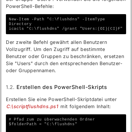
PowerShell-Befehle:
New-Item -Path "C:\flushdns" -ItemType 
Directory
icacls "C:\flushdns" /grant "Users:(OI)(CI)F"
Der zweite Befehl gewährt allen Benutzern
Vollzugriff. Um den Zugriff auf bestimmte
Benutzer oder Gruppen zu beschränken, ersetzen
Sie "Users" durch den entsprechenden Benutzer-
oder Gruppennamen.
1.2.
Erstellen des PowerShell-Skripts
Erstellen Sie eine PowerShell-Skriptdatei unter
C:\scriptflushdns.ps1
mit folgendem Inhalt:
# Pfad zum zu überwachenden Ordner
$folderPath = "C:\flushdns"