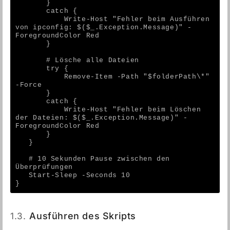
       }
       catch {
           Write-Host "Fehler beim Ausführen 
von ipconfig: $($_.Exception.Message)" -
ForegroundColor Red
       }
       # Lösche alle Dateien
       try {
           Remove-Item -Path "$folderPath\*" 
-Force
       }
       catch {
           Write-Host "Fehler beim Löschen 
der Dateien: $($_.Exception.Message)" -
ForegroundColor Red
       }
   }
   # 10 Sekunden Pause zwischen den 
Überprüfungen
   Start-Sleep -Seconds 10
}
1.3.
Ausführen des Skripts