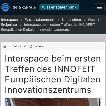
Wissensdatenbank
Tog
navi
Interspace
Wissensdatenbank
Nachrichten
Neueste
Ereignisse
Interspace beim ersten Treffen des INNOFEIT
Europäischen Digitalen Innovationszentrums
06-Feb-2025
Teilen
Interspace beim ersten
Treffen des INNOFEIT
Europäischen Digitalen
Innovationszentrums