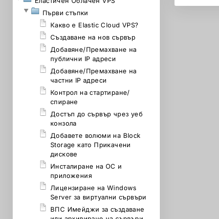
Еластичен Облачен VPS
Първи стъпки
Какво е Elastic Cloud VPS?
Създаване на нов сървър
Добавяне/Премахване на
публични IP адреси
Добавяне/Премахване на
частни IP адреси
Контрол на стартиране/
спиране
Достъп до сървър чрез уеб
конзола
Добавете волюми на Block
Storage като Прикачени
дискове
Инсталиране на ОС и
приложения
Лицензиране на Windows
Server за виртуални сървъри
ВПС Имейджи за създаване
или архивиране на сървъри