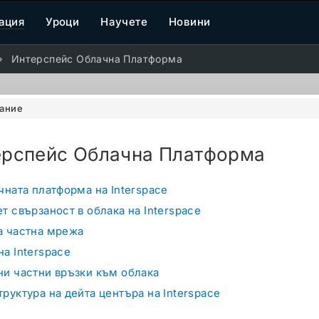
ация
Уроци
Научете
Новини
Интерспейс Облачна Платформа
ание
ерспейс Облачна Платформа
чната платформа на Interspace
т свързаност в облака на Interspace
а частна мрежа
а Interspace
и частни връзки към облака
руктура на дейта центъра на Interspace