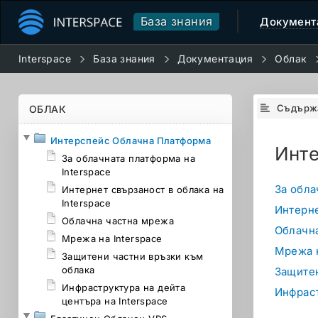
База знания
Документ
Interspace
База знания
Документация
Облак
Съдърж
ОБЛАК
Интерспейс Облачна Платформа
Инт
За облачната платформа на
Interspace
За обла
Интернет свързаност в облака на
Interspace
Интерне
Облачна частна мрежа
Облачн
Мрежа на Interspace
Мрежа н
Защитени частни връзки към
облака
Защитен
Инфраструктура на дейта
Инфраст
центъра на Interspace