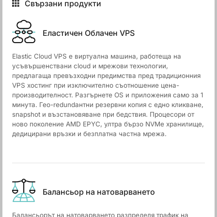
Свързани продукти
Еластичен Облачен VPS
Elastic Cloud VPS е виртуална машина, работеща на
усъвършенствани cloud и мрежови технологии,
предлагаща превъзходни предимства пред традиционния
VPS хостинг при изключително съотношение цена-
производителност. Разгърнете OS и приложения само за 1
минута. Гео-redundантни резервни копия с едно кликване,
snapshot и възстановяване при бедствия. Процесори от
ново поколение AMD EPYC, ултра бързо NVMe хранилище,
дедицирани връзки и безплатна частна мрежа.
Балансьор на натоварването
Балансьорът на натоварването разпределя трафик на