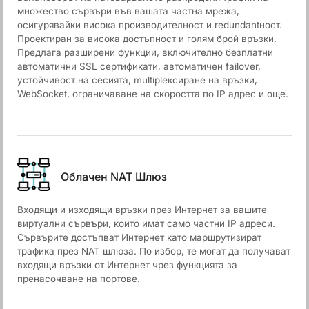
множество сървъри във вашата частна мрежа,
осигурявайки висока производителност и redundantност.
Проектиран за висока достъпност и голям брой връзки.
Предлага разширени функции, включително безплатни
автоматични SSL сертификати, автоматичен failover,
устойчивост на сесията, multiplексиране на връзки,
WebSocket, ограничаване на скоростта по IP адрес и още.
Облачен NАТ Шлюз
Входящи и изходящи връзки през Интернет за вашите
виртуални сървъри, които имат само частни IP адреси.
Сървърите достъпват Интернет като маршрутизират
трафика през NAT шлюза. По избор, те могат да получават
входящи връзки от Интернет чрез функцията за
пренасочване на портове.