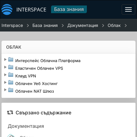
База знания
Tog
navi
Interspace
База знания
Документация
Облак
ОБЛАК
Интерспейс Облачна Платформа
Еластичен Облачен VPS
Клауд VPN
Облачен Уеб Хостинг
Облачен NAT Шлюз
Свързано съдържание
Документация