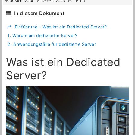
09-Jan-2014
17-Feb-2023
Teilen
In diesem Dokument
↱
Einführung - Was ist ein Dedicated Server?
1.
Warum ein dedizierter Server?
2.
Anwendungsfälle für dedizierte Server
Was ist ein Dedicated
Server?