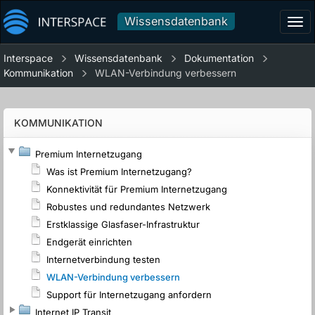
Wissensdatenbank
Tog
navi
Interspace
Wissensdatenbank
Dokumentation
Kommunikation
WLAN-Verbindung verbessern
KOMMUNIKATION
Premium Internetzugang
Was ist Premium Internetzugang?
Konnektivität für Premium Internetzugang
Robustes und redundantes Netzwerk
Erstklassige Glasfaser-Infrastruktur
Endgerät einrichten
Internetverbindung testen
WLAN-Verbindung verbessern
Support für Internetzugang anfordern
Internet IP Transit